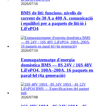
2026/07/16
BMS de liti: funcions, nivells de
corrent de 30 A a 400 A, comunicació
i equilibri per a paquets de liti-ió i
LiFePO4
2026/07/10
Emmagatzematge d'energia
domèstica BMS — 8S 24V / 16S 48V
LiFePO4, 100A–200A, 16 paquets en
paral·lel (4a generació)
2026/07/08