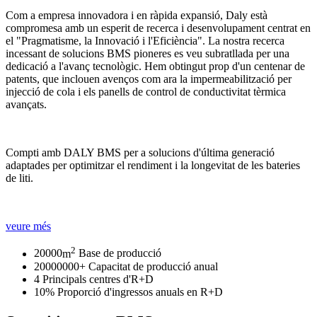
Com a empresa innovadora i en ràpida expansió, Daly està
compromesa amb un esperit de recerca i desenvolupament centrat en
el "Pragmatisme, la Innovació i l'Eficiència". La nostra recerca
incessant de solucions BMS pioneres es veu subratllada per una
dedicació a l'avanç tecnològic. Hem obtingut prop d'un centenar de
patents, que inclouen avenços com ara la impermeabilització per
injecció de cola i els panells de control de conductivitat tèrmica
avançats.
Compti amb DALY BMS per a solucions d'última generació
adaptades per optimitzar el rendiment i la longevitat de les bateries
de liti.
veure més
2
20000
m
Base de producció
20000000
+
Capacitat de producció anual
4
Principals centres d'R+D
10
%
Proporció d'ingressos anuals en R+D