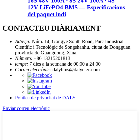
16S 48V 100A · 8S 24V 100A · 4S
12V LiFePO4 BMS — Especificacions
del paquet indi
CONTACTEU DIÀRIAMENT
Adreça:
Núm. 14, Gongye South Road, Parc Industrial
Científic i Tecnològic de Songshanhu, ciutat de Dongguan,
província de Guangdong, Xina.
Número:
+86 13215201813
temps:
7 dies a la setmana de 00:00 a 24:00
Correu electrònic:
dalybms@dalyelec.com
Política de privacitat de DALY
Enviar correu electrònic